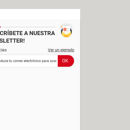
SCRÍBETE A NUESTRA
SLETTER!
cias
Ver un ejemplo