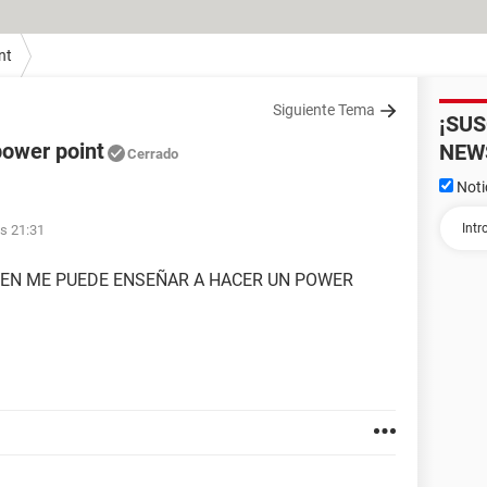
nt
Siguiente Tema
¡SU
power point
NEW
Cerrado
Noti
as 21:31
GUIEN ME PUEDE ENSEÑAR A HACER UN POWER