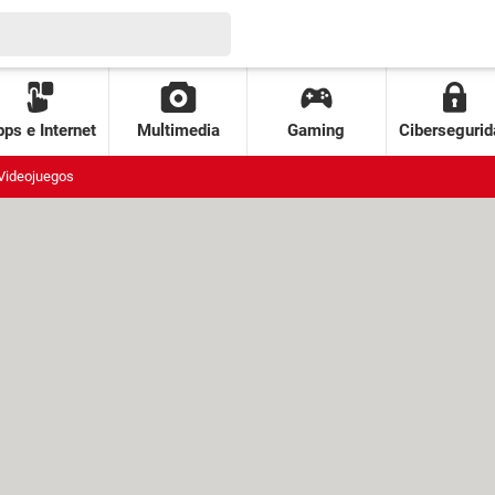
ps e Internet
Multimedia
Gaming
Cibersegurid
Videojuegos