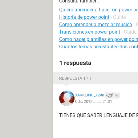
Consulta también:
Quiero aprender a hacer un power po
Historia de power point
- Guide
Como aprender a mezclar musica
- 
Transiciones en power point
- Guide
Como hacer plantillas en power poin
Cuántos temas preestablecidos cont
1 respuesta
RESPUESTA 1 / 1
DARKLING_1248
52
8 dic 2012 a las 21:31
TIENES QUE SABER LENGUAJE DE