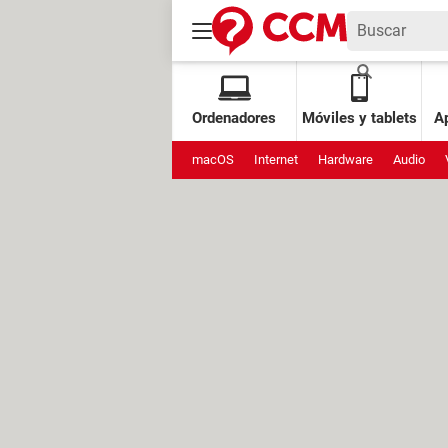
Ordenadores
Móviles y tablets
Ap
macOS
Internet
Hardware
Audio