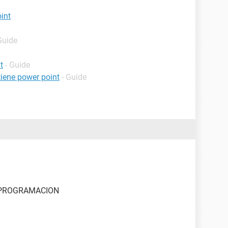
int
Guide
t
- Guide
iene power point
- Guide
 PROGRAMACION