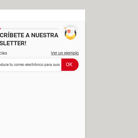
SCRÍBETE A NUESTRA
SLETTER!
cias
Ver un ejemplo