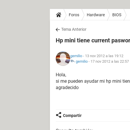
Foros
Hardware
BIOS
Tema Anterior
Hp mini tiene current paswo
gemilio
- 13 nov 2012 a las 19:12
gemilio
-
17 nov 2012 a las 22:57
Hola,
si me pueden ayudar mi hp mini tie
agradecido
Compartir