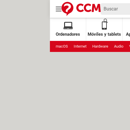
Ordenadores
Móviles y tablets
Ap
macOS
Internet
Hardware
Audio