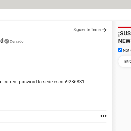
Siguiente Tema
¡SU
rd
NEW
Cerrado
Noti
ne current pasword la serie escnu9286831