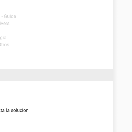
p
- Guide
ivers
egia
Otros
ta la solucion