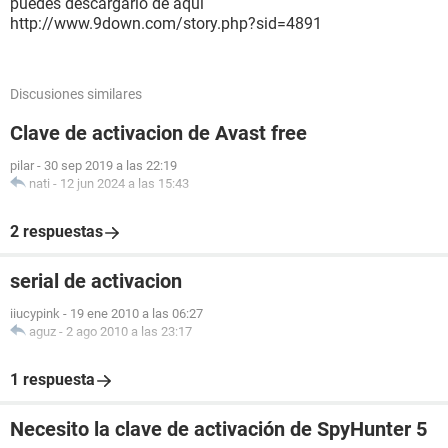
puedes descargarlo de aqui
http://www.9down.com/story.php?sid=4891
Discusiones similares
Clave de activacion de Avast free
pilar
-
30 sep 2019 a las 22:19
nati
-
12 jun 2024 a las 15:43
2 respuestas
serial de activacion
iiucypink
-
19 ene 2010 a las 06:27
aguz
-
2 ago 2010 a las 23:17
1 respuesta
Necesito la clave de activación de SpyHunter 5