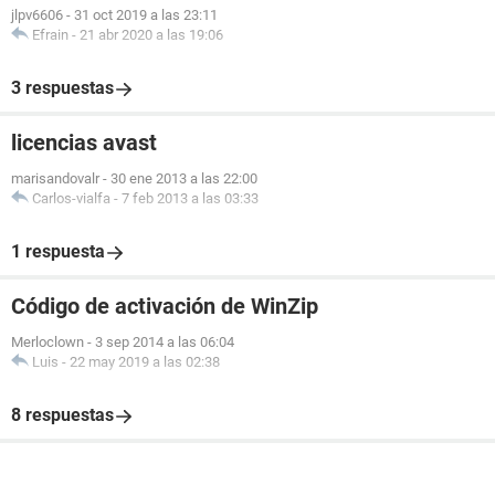
jlpv6606
-
31 oct 2019 a las 23:11
Efrain
-
21 abr 2020 a las 19:06
3 respuestas
licencias avast
marisandovalr
-
30 ene 2013 a las 22:00
Carlos-vialfa
-
7 feb 2013 a las 03:33
1 respuesta
Código de activación de WinZip
Merloclown
-
3 sep 2014 a las 06:04
Luis
-
22 may 2019 a las 02:38
8 respuestas