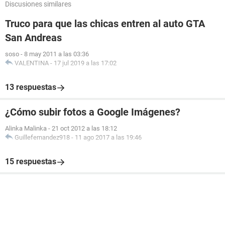
Discusiones similares
Truco para que las chicas entren al auto GTA
San Andreas
soso
-
8 may 2011 a las 03:36
VALENTINA
-
17 jul 2019 a las 17:02
13 respuestas
¿Cómo subir fotos a Google Imágenes?
Alinka Malinka
-
21 oct 2012 a las 18:12
Guillefernandez918
-
11 ago 2017 a las 19:46
15 respuestas