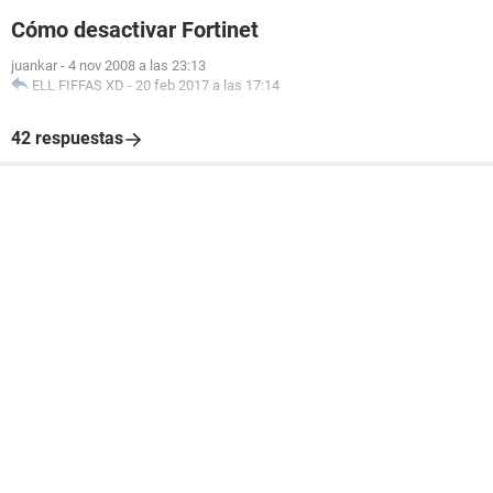
Cómo desactivar Fortinet
juankar
-
4 nov 2008 a las 23:13
ELL FIFFAS XD
-
20 feb 2017 a las 17:14
42 respuestas