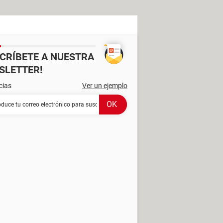
SCRÍBETE A NUESTRA
SLETTER!
cias
Ver un ejemplo