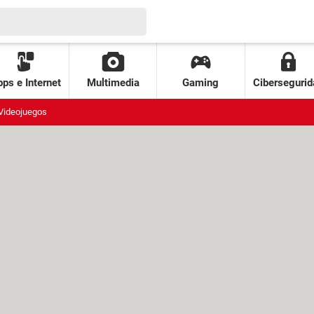
ps e Internet
Multimedia
Gaming
Cibersegurid
Videojuegos