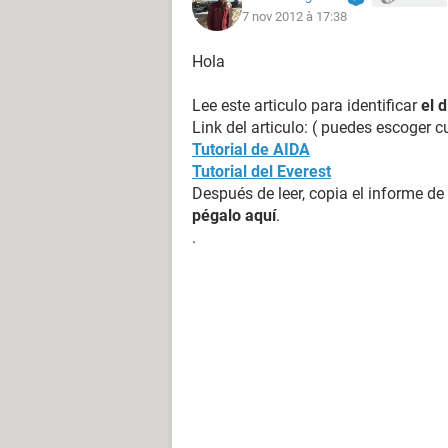
7 nov 2012 à 17:38
Versión de USB admitida: v2.0
Chip Super IO/LPC: SMSC SCH5317
Hola
Fabricante de la BIOS: Insyde Softw
Fecha de la BIOS: 05/19/2011
Lee este articulo para identificar
el 
Versión de la BIOS: F.07
Link del articulo: ( puedes escoger c
Tutorial de AIDA
Tutorial del Everest
Después de leer, copia el informe de
espero alguien me pueda ayudar, m
pégalo aquí
.
.