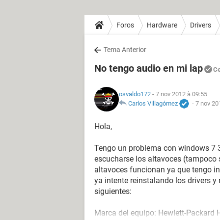
Foros
Hardware
Drivers
Tema Anterior
No tengo audio en mi lap
Ce
osvaldo172
- 7 nov 2012 à 09:55
Carlos Villagómez
-
7 nov 20
Hola,
Tengo un problema con windows 7 32
escucharse los altavoces (tampoco 
altavoces funcionan ya que tengo in
ya intente reinstalando los drivers y
siguientes:
Marca del equipo: Hewlett-Packard 