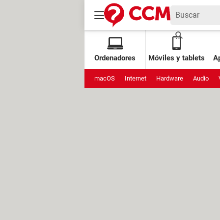
Ordenadores
Móviles y tablets
Ap
macOS
Internet
Hardware
Audio