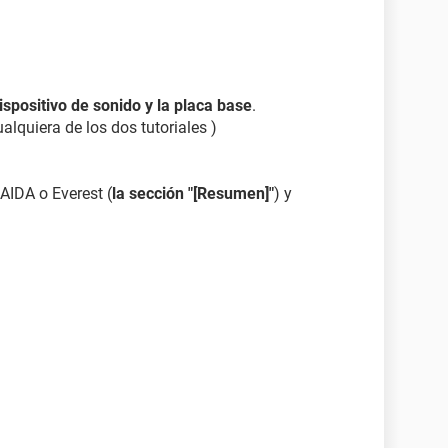
are
dispositivo de sonido y la placa base
.
ualquiera de los dos tutoriales )
 AIDA o Everest (
la sección "[Resumen]"
) y
uchas gracias