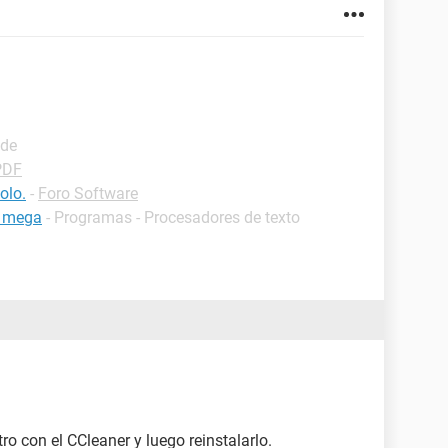
ide
PDF
olo.
-
Foro Software
l mega
- Programas - Procesadores de texto
stro con el CCleaner y luego reinstalarlo.