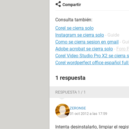
Compartir
Consulta también:
Corel se cierra solo
Instagram se cierra solo
- Guide
Como se cierra sesion en gmail
- Gu
Adobe acrobat se cierra solo
-
Foro 
Corel Video Studio Pro X2 se cierra s
Corel wordperfect office español ful
1 respuesta
RESPUESTA 1 / 1
ZERONSE
31 oct 2012 a las 17:59
Intenta desinstalarlo, limpiar el regi