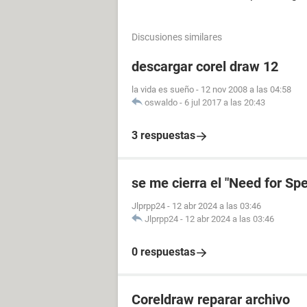
Discusiones similares
descargar corel draw 12
la vida es sueño
-
12 nov 2008 a las 04:58
oswaldo
-
6 jul 2017 a las 20:43
3 respuestas
se me cierra el "Need for Spe
Jlprpp24
-
12 abr 2024 a las 03:46
Jlprpp24
-
12 abr 2024 a las 03:46
0 respuestas
Coreldraw reparar archivo