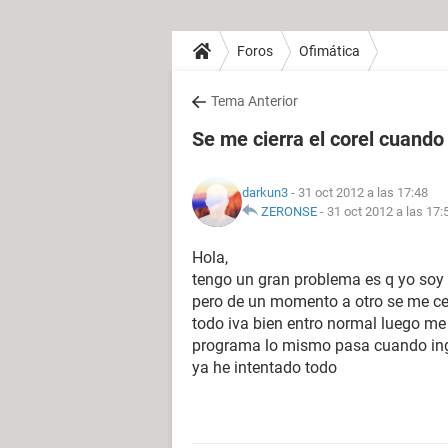
Foros
Ofimática
Tema Anterior
Se me cierra el corel cuando
darkun3
- 31 oct 2012 a las 17:48
ZERONSE
-
31 oct 2012 a las 17:
Hola,
tengo un gran problema es q yo soy u
pero de un momento a otro se me cerr
todo iva bien entro normal luego me
programa lo mismo pasa cuando ingr
ya he intentado todo