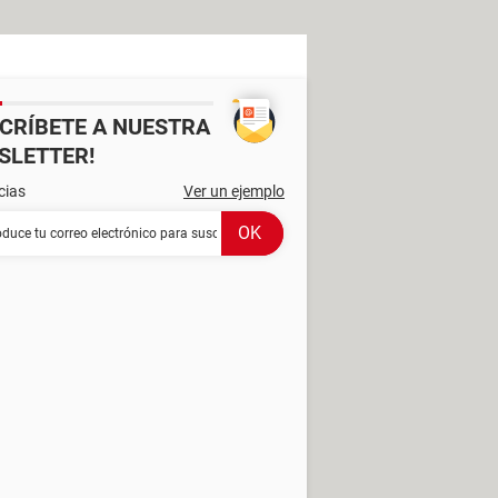
SCRÍBETE A NUESTRA
SLETTER!
cias
Ver un ejemplo