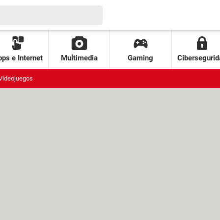
ps e Internet
Multimedia
Gaming
Cibersegurid
Videojuegos