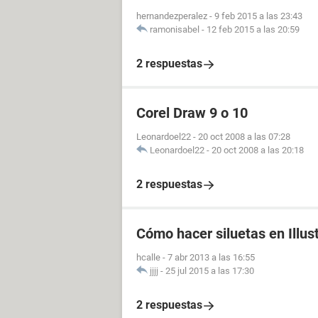
hernandezperalez
-
9 feb 2015 a las 23:43
ramonisabel
-
12 feb 2015 a las 20:59
2 respuestas
Corel Draw 9 o 10
Leonardoel22
-
20 oct 2008 a las 07:28
Leonardoel22
-
20 oct 2008 a las 20:18
2 respuestas
Cómo hacer siluetas en Illus
hcalle
-
7 abr 2013 a las 16:55
jjjj
-
25 jul 2015 a las 17:30
2 respuestas