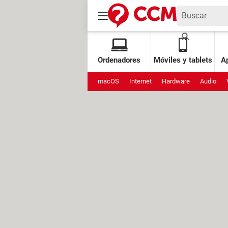
Ordenadores
Móviles y tablets
Ap
macOS
Internet
Hardware
Audio