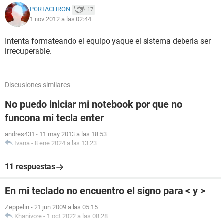
PORTACHRON
17
Pienso en ultima opción que el teclado dejo de funcionar
1 nov 2012 a las 02:44
pero el computador no deberia decir que funciona
perfectamente ( alguien aclareme esa duda ) es decir si el
Intenta formateando el equipo yaque el sistema deberia ser
bus que esta conectado a la board no funciona, deberia salir
irrecuperable.
error o algo que notifique que esta mal el teclado no?
aclárenme
Ayudenme por favor esta complicado pero yo confio en que
Discusiones similares
alguien tenga la solucion
Ya no c que hacer MUCHAS GRACIAS
No puedo iniciar mi notebook por que no
funcona mi tecla enter
andres431
-
11 may 2013 a las 18:53
Ivana
-
8 ene 2024 a las 13:23
11 respuestas
En mi teclado no encuentro el signo para < y >
Zeppelin
-
21 jun 2009 a las 05:15
Khanivore
-
1 oct 2022 a las 08:28