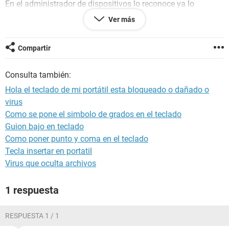
En el administrador de dispositivos lo reconoce ya lo
desistale y volví a instalar y nada
Ver más
Dice que funciona perfectamente pero ninguna tecla sirve
Otra cosa ni funciona en bios restaure la bios y nada
Compartir
Si saben de un programa que elimine en especifico lo que se
Consulta también:
ha esto por favor ayuda
Hola el teclado de mi portátil esta bloqueado o dañado o
Lo formatee ya que pensé que era un virus pero nada (el
virus
virus lo tenia el otro disco) es decir tiene dos particiones
Como se pone el simbolo de grados en el teclado
formatee la primera (so) y luego desinfecte la otra partición
(no c si en ese tiempo alcanzo a infectar de nuevo el so)
Guion bajo en teclado
pero ya desinfecte los dos con avast free y según el no hay
Como poner punto y coma en el teclado
nada
Tecla insertar en portatil
Virus que oculta archivos
Ya lo intente con atajos por si (si tienen otros díganmelo)
tecla windows + L... etc
1 respuesta
La accesibilidad no hay ningun sticks la region esta en mi
país
RESPUESTA 1 / 1
No se me ha caído ni derramado nada