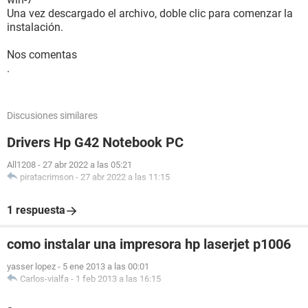
Una vez descargado el archivo, doble clic para comenzar la
instalación.
Nos comentas
.
Discusiones similares
Drivers Hp G42 Notebook PC
All1208
-
27 abr 2022 a las 05:21
piratacrimson
-
27 abr 2022 a las 11:15
1 respuesta
como instalar una impresora hp laserjet p1006
yasser lopez
-
5 ene 2013 a las 00:01
Carlos-vialfa
-
1 feb 2013 a las 16:15