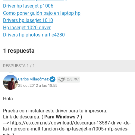
Driver hp laserjet p1006
Como poner guión bajo en laptop hp
Drivers hp laserjet 1010
Hp laserjet 1020 driver
Drivers hp photosmart c4280
1 respuesta
RESPUESTA 1 / 1
Carlos Villagómez
278.797
25 oct 2012 a las 18:55
Hola
Prueba con instalar este driver para tu impresora.
Link de descarga: (
Para Windows 7
)
---> https://es.ccm.net/download/descargar-13587-driver-de-
la-impresora-multifuncion-de-hp-laserjet-m1005-mfp-series-
win-7