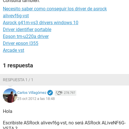
Consulta también:
Necesito saber como conseguir los driver de asrock
alivevf6g-vst
Asrock g41m-vs3 drivers windows 10
Driver identifier portable
Epson tm-u220a driver
Driver epson l355
Arcade vst
1 respuesta
RESPUESTA 1 / 1
Carlos Villagómez
278.797
25 oct 2012 a las 18:48
Hola
Escribiste ASRock alivevf6g-vst, no será ASRock ALiveNF6G-
VSTA ?