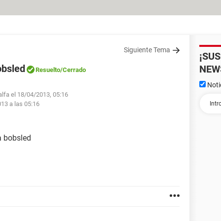
Siguiente Tema
¡SU
obsled
NEW
Resuelto
/Cerrado
Noti
alfa el 18/04/2013, 05:16
013 a las 05:16
a bobsled