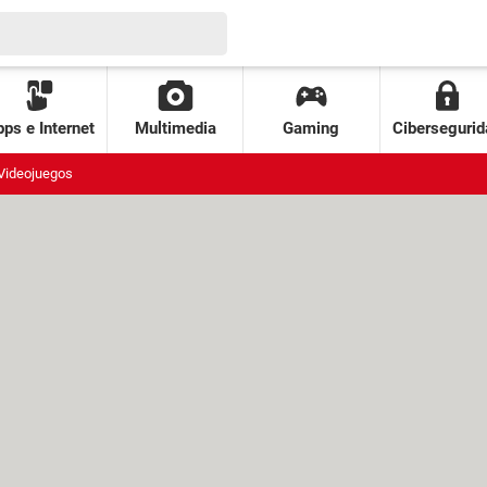
ps e Internet
Multimedia
Gaming
Cibersegurid
Videojuegos