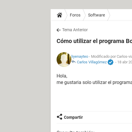
Foros
Software
Tema Anterior
Cómo utilizar el programa B
liyenayteo
- Modificado por Carlos-vi
Carlos Villagómez
-
18 abr 2
Hola,
me gustaria solo utilizar el program
Compartir