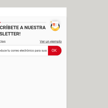
SCRÍBETE A NUESTRA
SLETTER!
cias
Ver un ejemplo