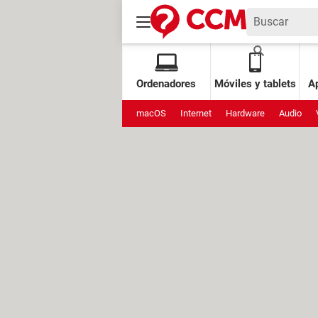
Ordenadores
Móviles y tablets
Ap
macOS
Internet
Hardware
Audio