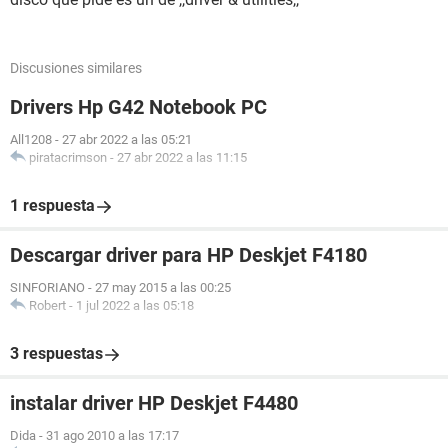
Discusiones similares
Drivers Hp G42 Notebook PC
All1208
-
27 abr 2022 a las 05:21
piratacrimson
-
27 abr 2022 a las 11:15
1 respuesta
Descargar driver para HP Deskjet F4180
SINFORIANO
-
27 may 2015 a las 00:25
Robert
-
1 jul 2022 a las 05:18
3 respuestas
instalar driver HP Deskjet F4480
Dida
-
31 ago 2010 a las 17:17