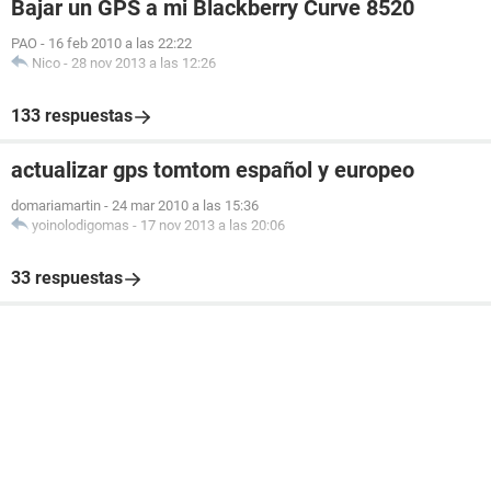
Bajar un GPS a mi Blackberry Curve 8520
PAO
-
16 feb 2010 a las 22:22
Nico
-
28 nov 2013 a las 12:26
133 respuestas
actualizar gps tomtom español y europeo
domariamartin
-
24 mar 2010 a las 15:36
yoinolodigomas
-
17 nov 2013 a las 20:06
33 respuestas