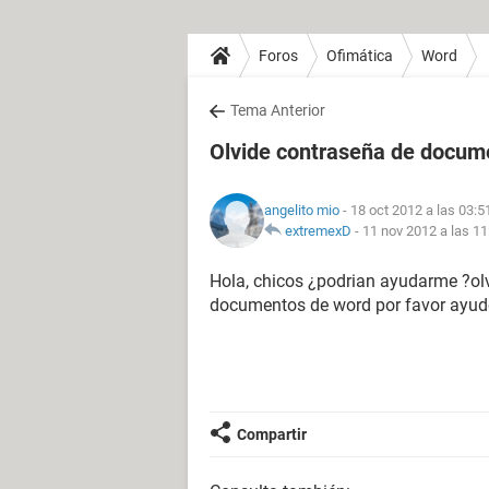
Foros
Ofimática
Word
Tema Anterior
Olvide contraseña de docum
angelito mio
- 18 oct 2012 a las 03:5
extremexD
-
11 nov 2012 a las 11
Hola, chicos ¿podrian ayudarme ?ol
documentos de word por favor ayu
Compartir