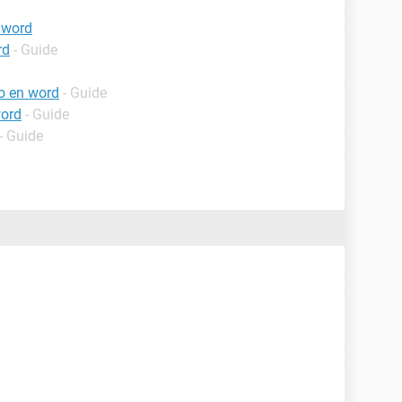
 word
rd
- Guide
o en word
- Guide
word
- Guide
- Guide