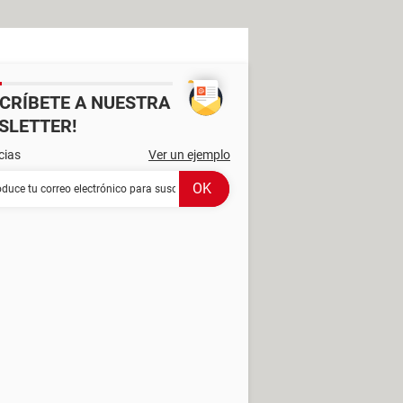
SCRÍBETE A NUESTRA
SLETTER!
cias
Ver un ejemplo