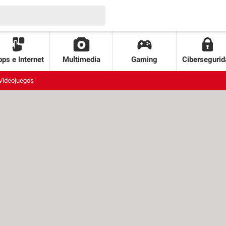
ps e Internet
Multimedia
Gaming
Cibersegurid
Videojuegos