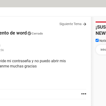
Siguiente Tema
¡SU
ento de word
NEW
Cerrado
Noti
1
:56
vide mi contraseña y no puedo abrir mis
denme muchas gracias