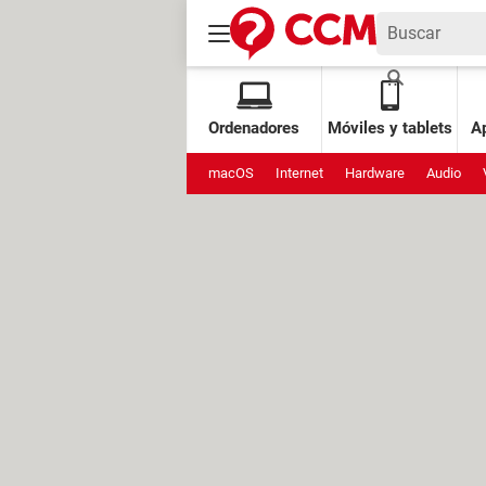
Ordenadores
Móviles y tablets
Ap
macOS
Internet
Hardware
Audio