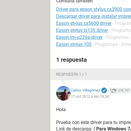
Consulta también:
Driver para epson stylus cx3900 co
Descargar driver para instalar impr
Epson stylus cx5600 driver
- Program
Epson stylus tx135 driver
- Programa
Epson tm-u220a driver
- Programas -
Epson stylus 105
- Programas - Driv
1 respuesta
RESPUESTA 1 / 1
Carlos Villagómez
278.797
17 oct 2012 a las 18:24
Hola
Prueba con este driver para tu impr
Link de descarga: (
Para Windows 7