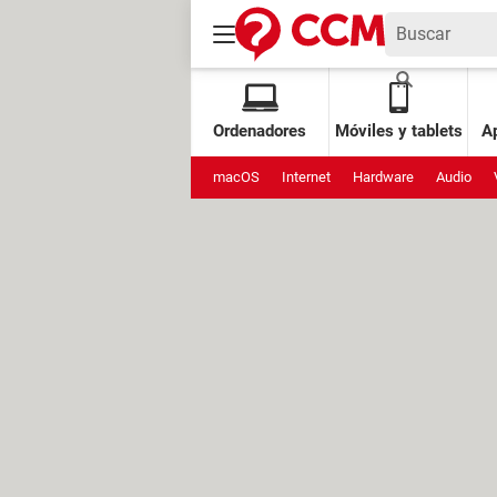
Ordenadores
Móviles y tablets
Ap
macOS
Internet
Hardware
Audio