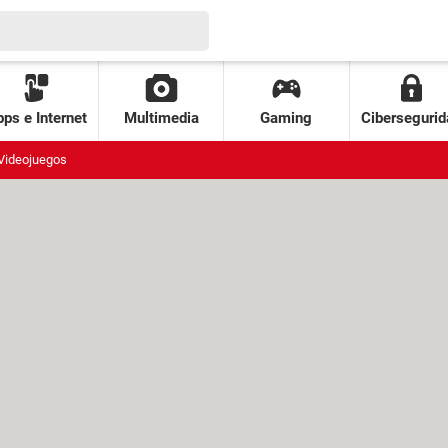
ps e Internet
Multimedia
Gaming
Cibersegurid
Videojuegos