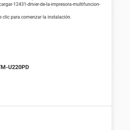
cargar-12431-driver-de-la-impresora-multifuncion-
 clic para comenzar la instalación.
 TM-U220PD