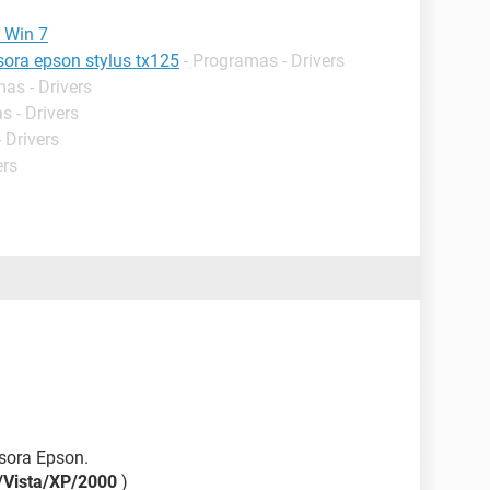
n Win 7
esora epson stylus tx125
- Programas - Drivers
as - Drivers
s - Drivers
 Drivers
ers
esora Epson.
/Vista/XP/2000
)