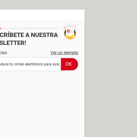
SCRÍBETE A NUESTRA
SLETTER!
cias
Ver un ejemplo