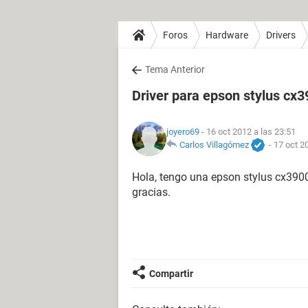
Foros
Hardware
Drivers
Tema Anterior
Driver para epson stylus cx
joyero69
- 16 oct 2012 a las 23:51
Carlos Villagómez
-
17 oct 2
Hola, tengo una epson stylus cx390
gracias.
Compartir