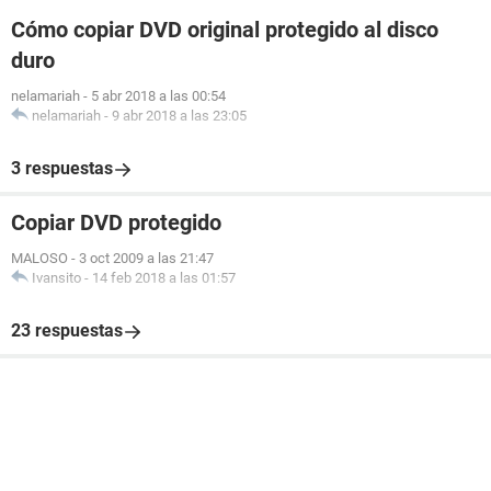
Cómo copiar DVD original protegido al disco
duro
nelamariah
-
5 abr 2018 a las 00:54
nelamariah
-
9 abr 2018 a las 23:05
3 respuestas
Copiar DVD protegido
MALOSO
-
3 oct 2009 a las 21:47
Ivansito
-
14 feb 2018 a las 01:57
23 respuestas