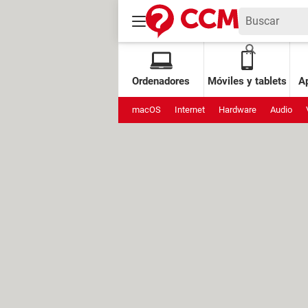
Ordenadores
Móviles y tablets
Ap
macOS
Internet
Hardware
Audio