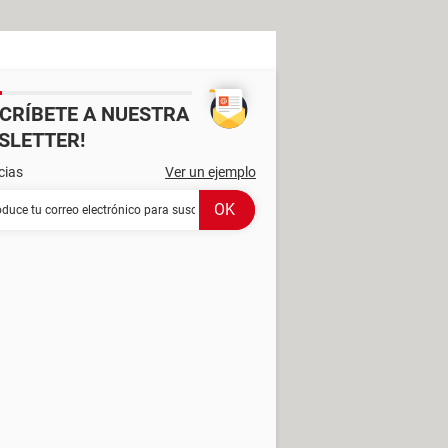
SCRÍBETE A NUESTRA
SLETTER!
cias
Ver un ejemplo