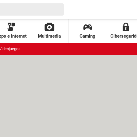
ps e Internet
Multimedia
Gaming
Cibersegurid
Videojuegos