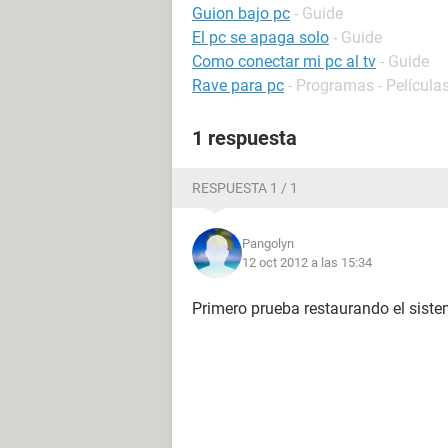
Guion bajo pc
- Guide
El pc se apaga solo
- Guide
Como conectar mi pc al tv
- Guide
Rave para pc
- Programas - Películas
1 respuesta
RESPUESTA 1 / 1
Pangolyn
12 oct 2012 a las 15:34
Primero prueba restaurando el sistema.