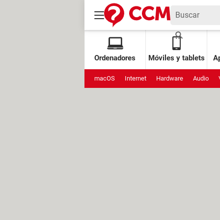
Ordenadores
Móviles y tablets
Ap
macOS
Internet
Hardware
Audio