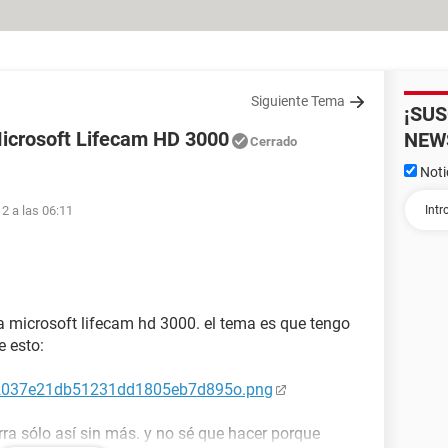
Siguiente Tema
¡SU
icrosoft Lifecam HD 3000
NEW
Cerrado
Noti
12 a las 06:11
 microsoft lifecam hd 3000. el tema es que tengo
e esto:
a72037e21db51231dd1805eb7d895o.png
ra sólo así sin más. y no sé que hacer porque