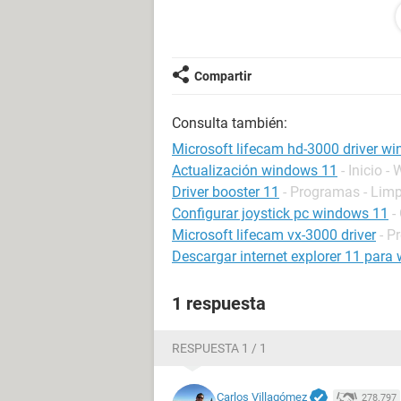
quiero usar la camarita, y no puedo 
mi spec de mi pc son éstos:
Compartir
https://fotos.subefotos.com/4a9
https://fotos.subefotos.com/afe9
Consulta también:
gracias y ojalá puedan ayudarme :) 
Microsoft lifecam hd-3000 driver w
/b/color
Actualización windows 11
- Inicio 
Driver booster 11
- Programas - Limp
Configurar joystick pc windows 11
-
Microsoft lifecam vx-3000 driver
- P
Descargar internet explorer 11 para 
1 respuesta
RESPUESTA 1 / 1
Carlos Villagómez
278.797