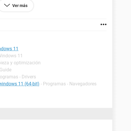
porque se cierra solo. ¿qué hago? gracias.
Ver más
b50ae72368486f066a29d5c5bd70do.png
fe3fb7ec633fb9333e2cd15dbb9co.png
.
indows 11
- Windows 11
ieza y optimización
 Guide
rogramas - Drivers
windows 11 (64-bit)
- Programas - Navegadores