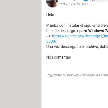
7 oct 2012 a las 06:11
Hola
Prueba con instalar el siguiente dr
Link de descarga: (
para Windows 7
--->
https://es.ccm.net/descargas/he
3000/
Una vez descargado el archivo, doble
Nos comentas
.
Regístrate en Kioskea y recibirás las res