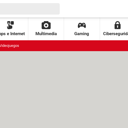
ps e Internet
Multimedia
Gaming
Cibersegurid
Videojuegos