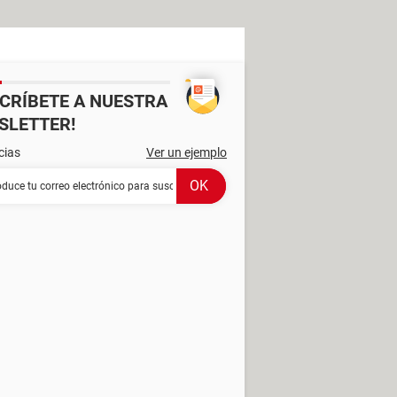
SCRÍBETE A NUESTRA
SLETTER!
cias
Ver un ejemplo