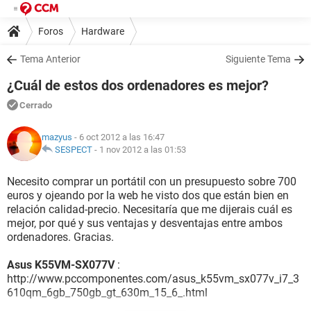
Foros
Hardware
Tema Anterior
Siguiente Tema
¿Cuál de estos dos ordenadores es mejor?
Cerrado
mazyus
- 6 oct 2012 a las 16:47
SESPECT
-
1 nov 2012 a las 01:53
Necesito comprar un portátil con un presupuesto sobre 700
euros y ojeando por la web he visto dos que están bien en
relación calidad-precio. Necesitaría que me dijerais cuál es
mejor, por qué y sus ventajas y desventajas entre ambos
ordenadores. Gracias.
Asus K55VM-SX077V
:
http://www.pccomponentes.com/asus_k55vm_sx077v_i7_3
610qm_6gb_750gb_gt_630m_15_6_.html