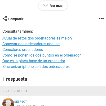
HP Pavilion DV6-6B03SS
:
Ver más
http://www.pccomponentes.com/hp_pavilion_dv6_6b03ss_i
7_2670qm_6gb_750gb_hd_6770m_15_6_.html
Compartir
PD: un tema importante es el problema de que se calienten
mucho.
Consulta también:
¿Cuál de estos dos ordenadores es mejor?
Conectar dos ordenadores por usb
Conectores ordenadores
Como se ponen los dos puntos en el ordenador
Que es la placa base de un ordenador
Sincronizar iphone con dos ordenadores
1 respuesta
RESPUESTA 1 / 1
SESPECT
1 nov 2012 a las 01:53