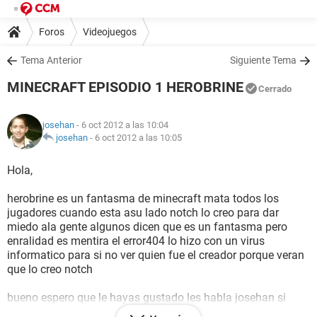
Foros
Videojuegos
Tema Anterior
Siguiente Tema
MINECRAFT EPISODIO 1 HEROBRINE
Cerrado
josehan
- 6 oct 2012 a las 10:04
josehan
-
6 oct 2012 a las 10:05
Hola,
herobrine es un fantasma de minecraft mata todos los
jugadores cuando esta asu lado notch lo creo para dar
miedo ala gente algunos dicen que es un fantasma pero
enralidad es mentira el error404 lo hizo con un virus
informatico para si no ver quien fue el creador porque veran
que lo creo notch
bueno espero que le hayas gustado les habla josehan si
quieres verme en ciudad pixel pues venga vivo en la casa del