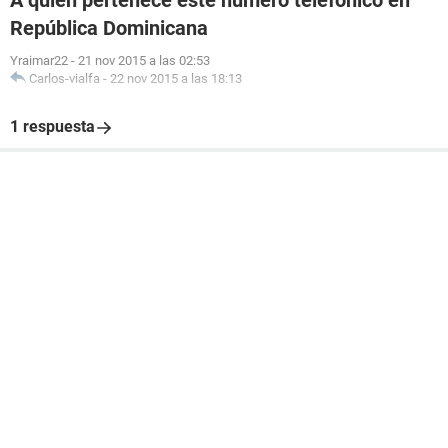
A quién pertenece este número telefónico en
República Dominicana
Yraimar22
-
21 nov 2015 a las 02:53
Carlos-vialfa
-
22 nov 2015 a las 18:13
1 respuesta