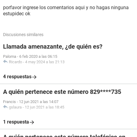
porfavor ingrese los comentarios aqui y no hagas ninguna
estupidec ok
Discusiones similares
Llamada amenazante, ¿de quién es?
Paloma
-
6 feb 2020 a las 06:15
Ricardo
-
4 may 2024 a las 21:13
4 respuestas
A quién pertenece este número 829****735
Francis
-
12 jun 2021 a las 14:07
gslaura
-
12 jun 2021 a las 18:45
1 respuesta