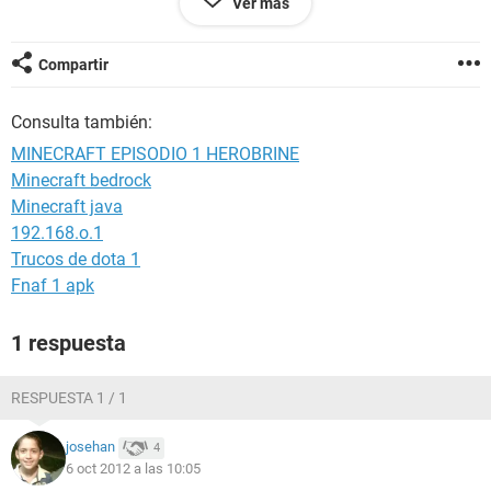
Ver más
vampiro veras el dueño que dice josehan ok bueno eso fue
todos amigos
Compartir
Consulta también:
MINECRAFT EPISODIO 1 HEROBRINE
Minecraft bedrock
Minecraft java
192.168.o.1
Trucos de dota 1
Fnaf 1 apk
1 respuesta
RESPUESTA 1 / 1
josehan
4
6 oct 2012 a las 10:05