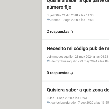
Quisiera saber a qué parte 
número fijo
Suje2009
-
21 dic 2018 a las 11:30
Nanas
-
9 ago 2020 a las 16:58
2 respuestas
Necesito mi código puk de m
Jeimynbuesaquillo
-
23 may 2024 a las 04:53
Jeimynbuesaquillo
-
23 may 2024 a las 04
0 respuestas
Quisiera saber a qué zona d
Luisa
-
4 sep 2020 a las 15:41
carloslopezjurado
-
7 sep 2020 a las 13:55