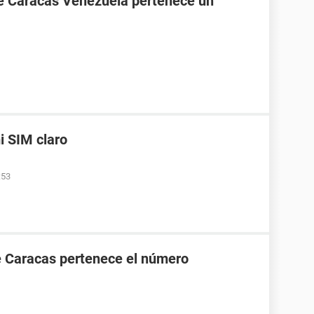
de Caracas Venezuela pertenece un
i SIM claro
:53
e Caracas pertenece el número