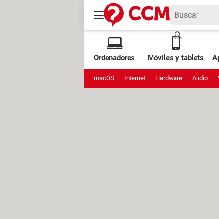
Ordenadores
Móviles y tablets
Ap
macOS
Internet
Hardware
Audio