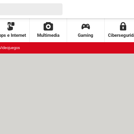
ps e Internet
Multimedia
Gaming
Cibersegurid
Videojuegos