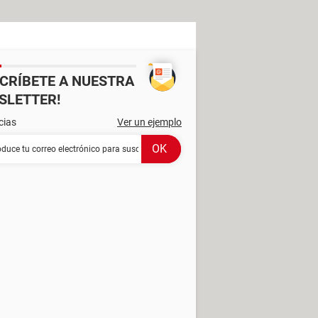
SCRÍBETE A NUESTRA
SLETTER!
cias
Ver un ejemplo