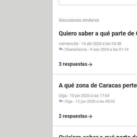
Discusiones similares
Quiero saber a qué parte de
carmencita
-
14 abr 2020 a las 04:38
ChaneGarcia
-
9 sep 2024 a las 01:14
3 respuestas
A qué zona de Caracas perte
Olga
-
10 jun 2020 a las 17:04
Olga
-
12 jun 2020 a las 00:02
2 respuestas