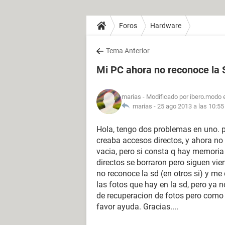
Foros
Hardware
Tema Anterior
Mi PC ahora no reconoce la
marias
- Modificado por ibero.modo 
marias -
25 ago 2013 a las 10:55
Hola, tengo dos problemas en uno. pr
creaba accesos directos, y ahora no 
vacia, pero si consta q hay memoria
directos se borraron pero siguen vi
no reconoce la sd (en otros si) y me 
las fotos que hay en la sd, pero ya
de recuperacion de fotos pero como 
favor ayuda. Gracias....