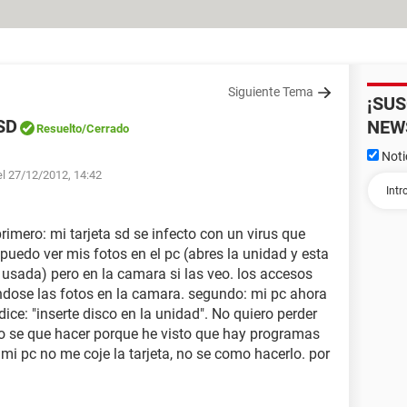
Siguiente Tema
¡SU
 SD
NEW
Resuelto
/Cerrado
Noti
el 27/12/2012, 14:42
imero: mi tarjeta sd se infecto con un virus que
puedo ver mis fotos en el pc (abres la unidad y esta
 usada) pero en la camara si las veo. los accesos
endose las fotos en la camara. segundo: mi pc ahora
dice: "inserte disco en la unidad". No quiero perder
 no se que hacer porque he visto que hay programas
mi pc no me coje la tarjeta, no se como hacerlo. por