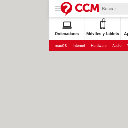
Ordenadores
Móviles y tablets
Ap
macOS
Internet
Hardware
Audio