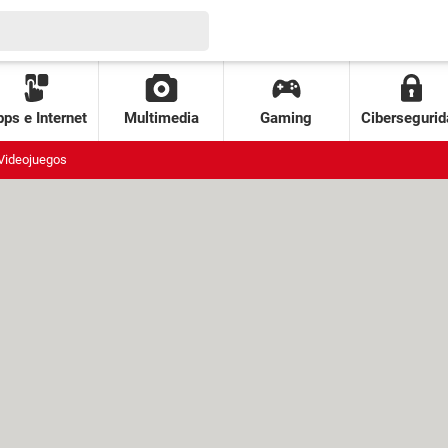
ps e Internet
Multimedia
Gaming
Cibersegurid
Videojuegos