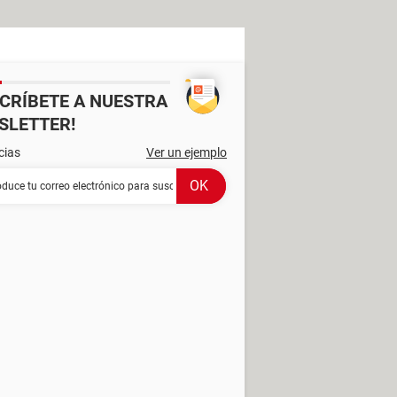
SCRÍBETE A NUESTRA
SLETTER!
cias
Ver un ejemplo