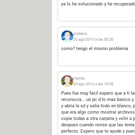
ya lo he solucionado y he recuperad
problem
25 ago 2013 a las 05:26
como? tengo el mismo problema
marias
25 ago 2013 a las 10:55
Pues fue muy facil espero que a ti ta
reconocia....un pc d lo mas basico y
y abria la sd y salia todo en blanco
que era algo como mostrar archivos oc
copie todas a otra carpeta y volvi a
despues cuando revise que las tenia
perfecto. Espero que te ayude y pue