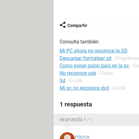
Compartir
Consulta también:
Mi PC ahora no reconoce la SD
Descargar formatear sd
- Programa
Como poner guion bajo en la pc
- Gu
No reconoce usb
- Guide
Sd
- Guide
Mi pc no reconoce dvd
- Guide
1 respuesta
RESPUESTA 1 / 1
POLYCA