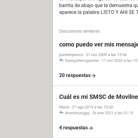
barrita de abajo que te demuestra qu
aparece la palabra LISTO Y AHI SE
Discusiones similares
como puedo ver mis mensaje
ponteloponce
-
21 nov 2009 a las 13:56
Dariquinterogaxiola
-
11 nov 2020 a las 15
20 respuestas
Cuál es mi SMSC de Movilne
Maria
-
27 ago 2019 a las 15:30
Anonimusggg
-
26 ene 2021 a las 01:15
4 respuestas