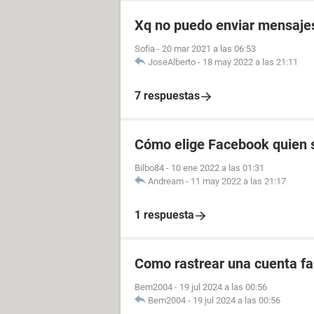
Xq no puedo enviar mensajes 
Sofia
-
20 mar 2021 a las 06:53
JoseAlberto
-
18 may 2022 a las 21:11
7 respuestas
Cómo elige Facebook quien s
Bilbo84
-
10 ene 2022 a las 01:31
Andream
-
11 may 2022 a las 21:17
1 respuesta
Como rastrear una cuenta fal
Bem2004
-
19 jul 2024 a las 00:56
Bem2004
-
19 jul 2024 a las 00:56