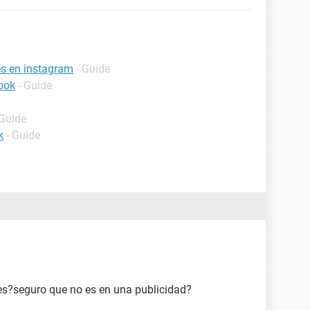
es en instagram
- Guide
ook
- Guide
 Guide
k
- Guide
es?seguro que no es en una publicidad?