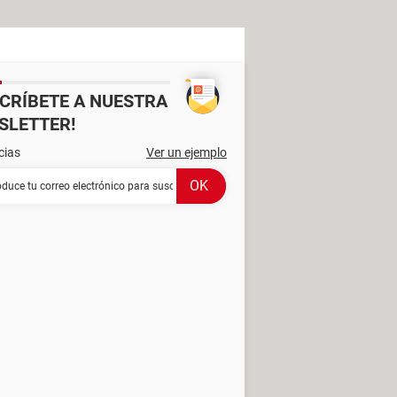
SCRÍBETE A NUESTRA
SLETTER!
cias
Ver un ejemplo