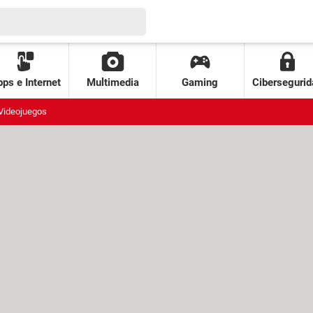
ps e Internet
Multimedia
Gaming
Cibersegurid
Videojuegos