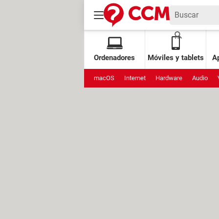
Ordenadores
Móviles y tablets
Ap
macOS
Internet
Hardware
Audio