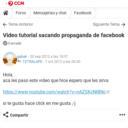
Foros
Mensajerías y chat
Facebook
Tema Anterior
Siguiente Tema
Video tutorial sacando propaganda de facebook
Cerrado
gabak
- 30 sep 2012 a las 18:37
TETRALAPE
-
1 oct 2012 a las 00:30
Hola,
aca les paso este video que hice espero que les sirva
https://www.youtube.com/watch?v=nAZSKcNtBNc
si te gusta hace click en me gusta ;-)
Compartir