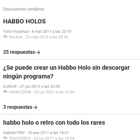
Discusiones similares
HABBO HOLOS
Yonii Yooshua
-
4 mar 2011 a las 23:19
Reckoe
-
23 may 2013 a las 02:54
25 respuestas
¿Se puede crear un Habbo Holo sin descargar
ningún programa?
DJWolf
-
27 jun 2013 a las 20:29
0994672058
-
30 jun 2021 a las 21:34
3 respuestas
habbo holo o retro con todo los rares
Gabriel1990
-
10 ene 2011 a las 16:01
ChIcOtElErO
-
22 jun 2011 a las 18:54