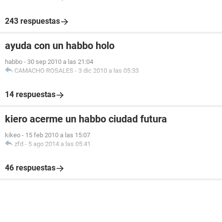
243 respuestas
ayuda con un habbo holo
habbo
-
30 sep 2010 a las 21:04
CAMACHO ROSALES
-
3 dic 2010 a las 05:33
14 respuestas
kiero acerme un habbo ciudad futura
kikeo
-
15 feb 2010 a las 15:07
zfd
-
5 ago 2014 a las 05:41
46 respuestas