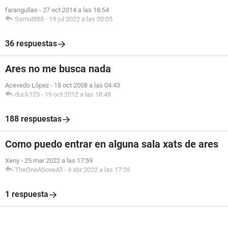
farangullas
-
27 oct 2014 a las 18:54
Samul888
-
19 jul 2022 a las 00:05
36 respuestas
Ares no me busca nada
Acevedo López
-
18 oct 2008 a las 04:43
duck123
-
19 oct 2012 a las 18:48
188 respuestas
Como puedo entrar en alguna sala xats de ares
Xeny
-
25 mar 2022 a las 17:59
TheOneAboveAll
-
4 abr 2022 a las 17:26
1 respuesta