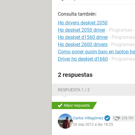
Consulta también:
Hp drivers deskjet 2050
Hp deskjet 2050 driver
- Programas -
Hp deskjet d1560 driver
- Programas 
Hp deskjet 2600 drivers
- Programas 
Como poner guión bajo en laptop h
Driver hp deskjet d1660
- Programas 
2 respuestas
RESPUESTA 1 / 2
Mejor respuesta
Carlos Villagómez
278.797
26 sep 2012 a las 18:25