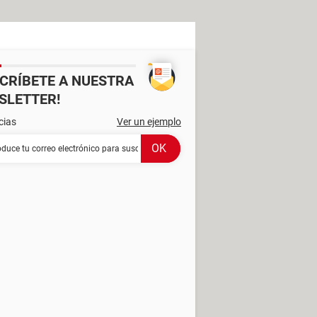
SCRÍBETE A NUESTRA
SLETTER!
cias
Ver un ejemplo