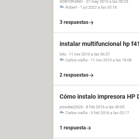
SINFORIANO
-
27 may 2015 a las 00:25
Robert
-
1 jul 2022 a las 05:18
3 respuestas
instalar multifuncional hp f4
lolo
-
11 nov 2010 a las 06:37
Carlos-vialfa
-
11 nov 2010 a las 18:08
2 respuestas
Cómo instalo impresora HP 
josediaz2626
-
8 feb 2016 a las 00:05
Carlos-vialfa
-
9 feb 2016 a las 03:17
1 respuesta