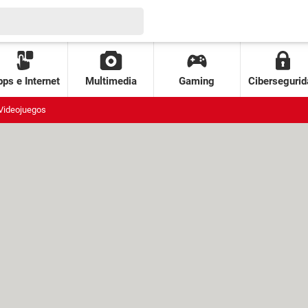
ps e Internet
Multimedia
Gaming
Cibersegurid
Videojuegos