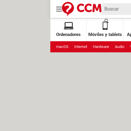
Ordenadores
Móviles y tablets
Ap
macOS
Internet
Hardware
Audio