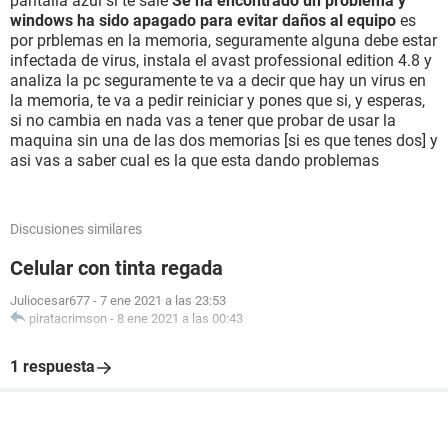
pantalla azul si te sale
Se ha encontrado un problema y
windows ha sido apagado para evitar daños al equipo
es
por prblemas en la memoria, seguramente alguna debe estar
infectada de virus, instala el avast professional edition 4.8 y
analiza la pc seguramente te va a decir que hay un virus en
la memoria, te va a pedir reiniciar y pones que si, y esperas,
si no cambia en nada vas a tener que probar de usar la
maquina sin una de las dos memorias [si es que tenes dos] y
asi vas a saber cual es la que esta dando problemas
Discusiones similares
Celular con tinta regada
Juliocesar677
-
7 ene 2021 a las 23:53
piratacrimson
-
8 ene 2021 a las 00:43
1 respuesta