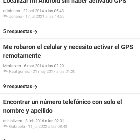
Localizar mi Android sin haber activado GPS
ortotecno
-
22 oct 2014 a las 05:43
Johana
-
17 jul 2021 a las 14:55
5 respuestas
Me robaron el celular y necesito activar el GPS
remotamente
Mrstarxen
-
6 mar 2014 a las 02:20
Raúl gomez
-
21 may 2017 a las 01:20
9 respuestas
Encontrar un número telefónico con solo el
nombre y apellido
arielsilvera
-
8 feb 2016 a las 02:01
Gabruela
-
11 jul 2022 a las 08:43