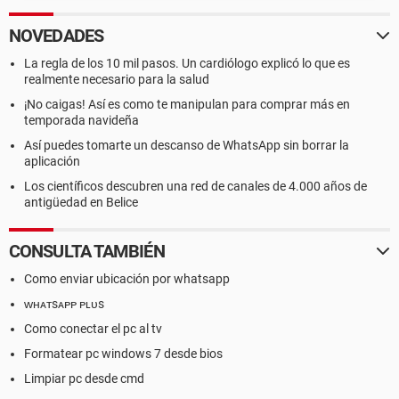
NOVEDADES
La regla de los 10 mil pasos. Un cardiólogo explicó lo que es
realmente necesario para la salud
¡No caigas! Así es como te manipulan para comprar más en
temporada navideña
Así puedes tomarte un descanso de WhatsApp sin borrar la
aplicación
Los científicos descubren una red de canales de 4.000 años de
antigüedad en Belice
CONSULTA TAMBIÉN
Como enviar ubicación por whatsapp
ᴡʜᴀᴛsᴀᴘᴘ ᴘʟᴜs
Como conectar el pc al tv
Formatear pc windows 7 desde bios
Limpiar pc desde cmd