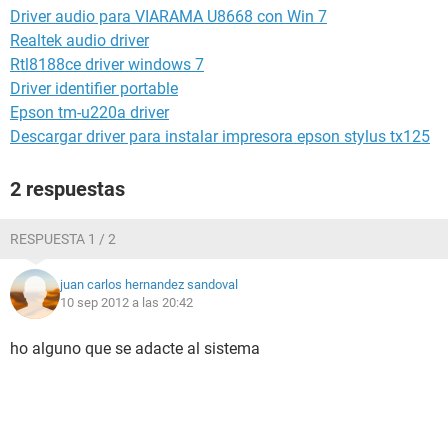
Driver audio para VIARAMA U8668 con Win 7
Realtek audio driver
Rtl8188ce driver windows 7
Driver identifier portable
Epson tm-u220a driver
Descargar driver para instalar impresora epson stylus tx125
2 respuestas
RESPUESTA 1 / 2
juan carlos hernandez sandoval
10 sep 2012 a las 20:42
ho alguno que se adacte al sistema