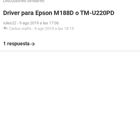
Discusiones similares
Driver para Epson M188D o TM-U220PD
rules22
-
9 ago 2019 a las 17:06
Carlos-vialfa
-
9 ago 2019 a las 18:15
1 respuesta