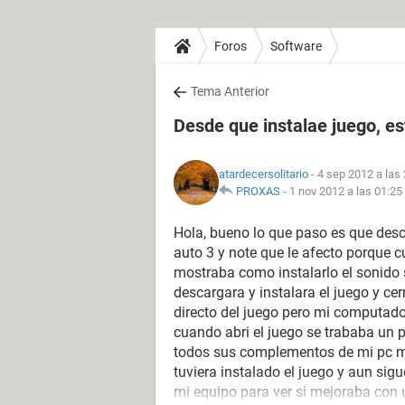
Foros
Software
Tema Anterior
Desde que instalae juego, es
atardecersolitario
- 4 sep 2012 a las
PROXAS
-
1 nov 2012 a las 01:25
Hola, bueno lo que paso es que des
auto 3 y note que le afecto porque c
mostraba como instalarlo el sonido
descargara y instalara el juego y c
directo del juego pero mi computado
cuando abri el juego se trababa un p
todos sus complementos de mi pc m
tuviera instalado el juego y aun si
mi equipo para ver si mejoraba con