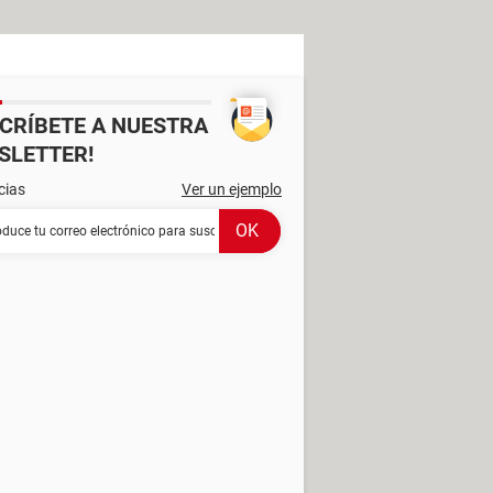
SCRÍBETE A NUESTRA
SLETTER!
cias
Ver un ejemplo