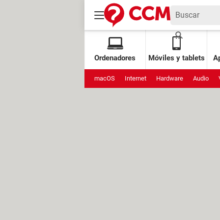
Ordenadores
Móviles y tablets
Ap
macOS
Internet
Hardware
Audio