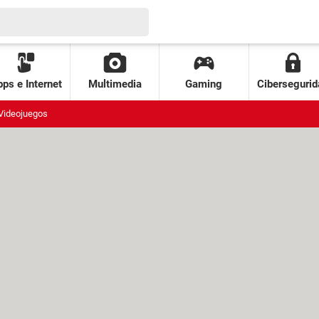
ps e Internet
Multimedia
Gaming
Cibersegurid
Videojuegos