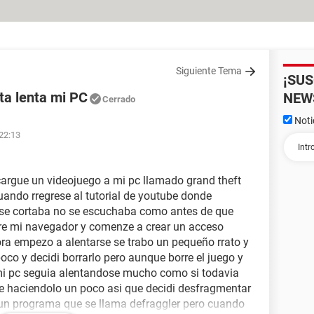
Siguiente Tema
¡SU
ta lenta mi PC
NEW
Cerrado
Noti
 22:13
cargue un videojuego a mi pc llamado grand theft
uando rregrese al tutorial de youtube donde
 se cortaba no se escuchaba como antes de que
erre mi navegador y comenze a crear un acceso
ra empezo a alentarse se trabo un pequeño rrato y
oco y decidi borrarlo pero aunque borre el juego y
i pc seguia alentandose mucho como si todavia
gue haciendolo un poco asi que decidi desfragmentar
 un programa que se llama defraggler pero cuando