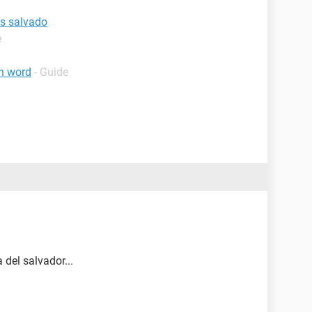
es salvado
e
n word
- Guide
del salvador...