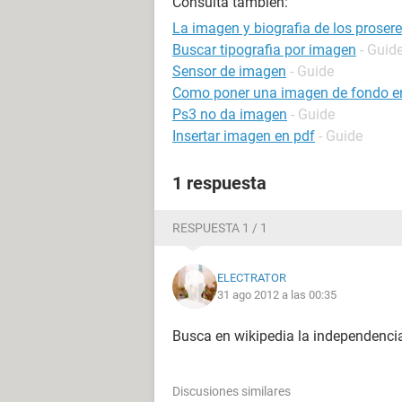
Consulta también:
La imagen y biografia de los proser
Buscar tipografia por imagen
- Guid
Sensor de imagen
- Guide
Como poner una imagen de fondo e
Ps3 no da imagen
- Guide
Insertar imagen en pdf
- Guide
1 respuesta
RESPUESTA 1 / 1
ELECTRATOR
31 ago 2012 a las 00:35
Busca en wikipedia la independencia 
Discusiones similares