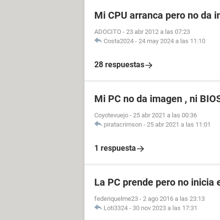
Mi CPU arranca pero no da i
ADOCITO
-
23 abr 2012 a las 07:23
Costa2024
-
24 may 2024 a las 11:10
28 respuestas
Mi PC no da imagen , ni BIO
Coyotevuejo
-
25 abr 2021 a las 00:36
piratacrimson
-
25 abr 2021 a las 11:01
1 respuesta
La PC prende pero no inicia 
federiquelme23
-
2 ago 2016 a las 23:13
Loti3324
-
30 nov 2023 a las 17:31