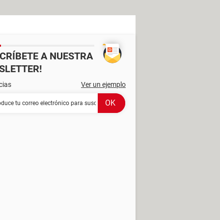
SCRÍBETE A NUESTRA
SLETTER!
cias
Ver un ejemplo