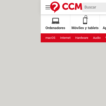
Ordenadores
Móviles y tablets
Ap
macOS
Internet
Hardware
Audio