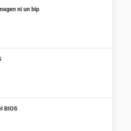
magen ni un bip
S
el BIOS