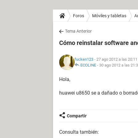
Foros
Móviles y tabletas
A
Tema Anterior
Cómo reinstalar software an
fucken123
- 27 ago 2012 a las 20:11
ECOLINE
-
30 ago 2012 a las 21:
Hola,
huawei u8650 se a dañado o borrado 
Compartir
Consulta también: