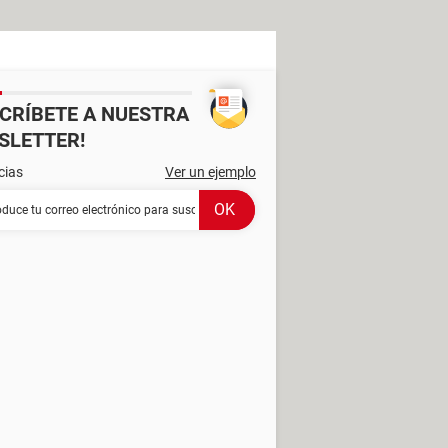
SCRÍBETE A NUESTRA
SLETTER!
cias
Ver un ejemplo