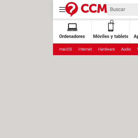
Ordenadores
Móviles y tablets
Ap
macOS
Internet
Hardware
Audio