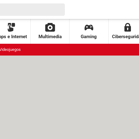
ps e Internet
Multimedia
Gaming
Cibersegurid
Videojuegos