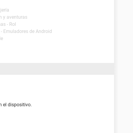
jería
n y aventuras
as - Rol
 - Emuladores de Android
de
 el dispositivo.