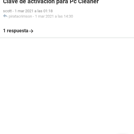
Clave de activación para Pc Cleaner
scott
-
1 mar 2021 a las 01:18
piratacrimson
-
1 mar 2021 a las 14:30
1 respuesta