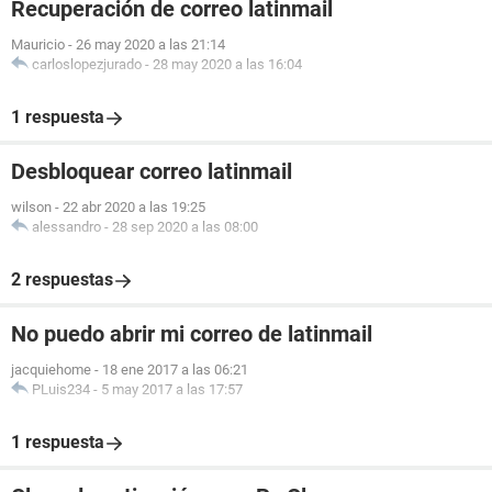
Recuperación de correo latinmail
Mauricio
-
26 may 2020 a las 21:14
carloslopezjurado
-
28 may 2020 a las 16:04
1 respuesta
Desbloquear correo latinmail
wilson
-
22 abr 2020 a las 19:25
alessandro
-
28 sep 2020 a las 08:00
2 respuestas
No puedo abrir mi correo de latinmail
jacquiehome
-
18 ene 2017 a las 06:21
PLuis234
-
5 may 2017 a las 17:57
1 respuesta