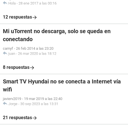
Hola
-
28 ene 2017 a las 00:16
12 respuestas
Mi uTorrent no descarga, solo se queda en
conectando
camyf
-
26 feb 2014 a las 23:20
juan
-
26 mar 2020 a las 18:12
8 respuestas
Smart TV Hyundai no se conecta a Internet vía
wifi
javierv2019
-
19 mar 2019 a las 22:40
Jorge
-
30 sep 2023 a las 13:31
21 respuestas