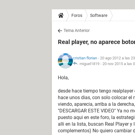
Foros
Software
Tema Anterior
Real player, no aparece boto
cristian florian
- 20 ago 2012 a las 23
miguel1819 -
20 nov 2015 a las 
Hola,
desde hace tiempo tengo realplaye
hace unos dias, con solo colocar el 
viendo, aparecia, arriba a la derecha,
"DESCARGAR ESTE VIDEO" Ya no me a
puesto aqui en este foro, la estrat
alli en la lista, buscan Real Player 
complementos) No quiero cambiar d