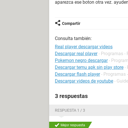
aparezca ese boton otra vez. ayude
Compartir
Consulta también:
Real player descargar videos
Descargar real player
- Programas -
Pokemon negro descargar
- Program
Descargar temu apk sin play store
-
Descargar flash player
- Programas -
Descargar videos de youtube
- Guid
3 respuestas
RESPUESTA 1 / 3
Mejor respuesta