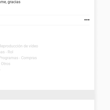
nme, gracias
 Reproducción de vídeo
as - Rol
 Programas - Compras
 Otros
e