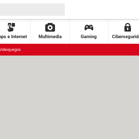
ps e Internet
Multimedia
Gaming
Cibersegurid
Videojuegos