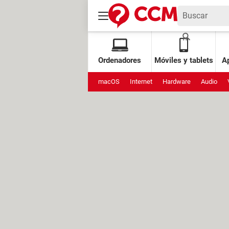
Ordenadores
Móviles y tablets
Ap
macOS
Internet
Hardware
Audio