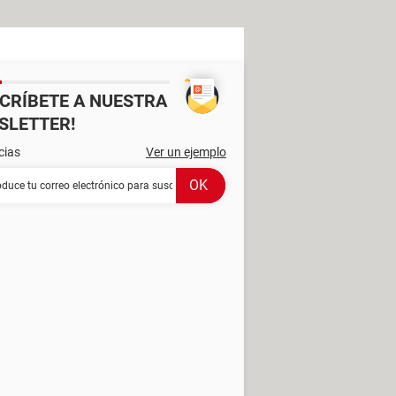
SCRÍBETE A NUESTRA
SLETTER!
cias
Ver un ejemplo