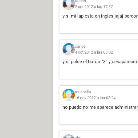
Ruben
2 oct 2012 a las 17:37
y si mi lap esta en ingles jajaj per
carlos
4 oct 2012 a las 08:02
y si pulse el boton "X" y desapareci
rousbella
16 nov 2012 a las 03:24
no puedo no me aparece administrar
ale