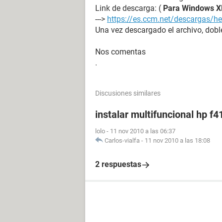
Link de descarga: (
Para Windows X
--->
https://es.ccm.net/descargas/he
Una vez descargado el archivo, doble
Nos comentas
.
Discusiones similares
instalar multifuncional hp f4
lolo
-
11 nov 2010 a las 06:37
Carlos-vialfa
-
11 nov 2010 a las 18:08
2 respuestas