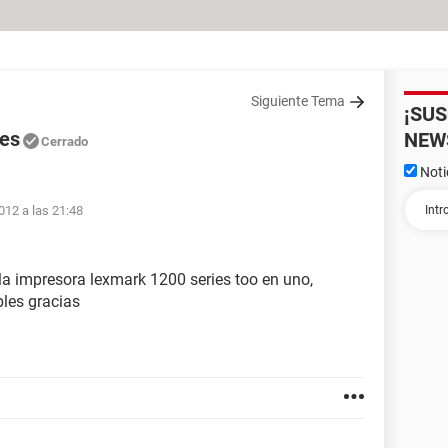
Siguiente Tema
¡SU
ies
NEW
Cerrado
Noti
012 a las 21:48
e la impresora lexmark 1200 series too en uno,
les gracias