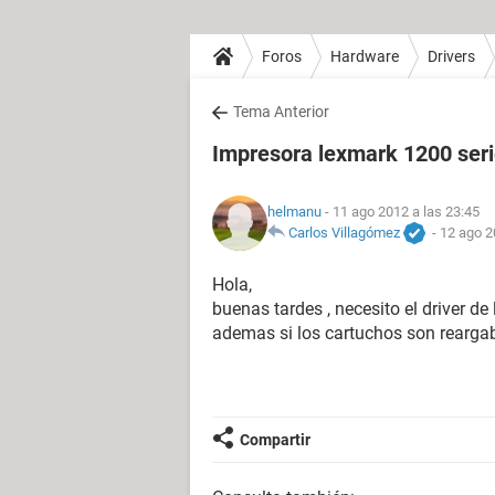
Foros
Hardware
Drivers
Tema Anterior
Impresora lexmark 1200 ser
helmanu
- 11 ago 2012 a las 23:45
Carlos Villagómez
-
12 ago 2
Hola,
buenas tardes , necesito el driver d
ademas si los cartuchos son reargab
Compartir