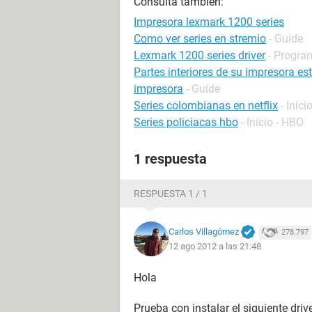
Consulta también:
Impresora lexmark 1200 series
Como ver series en stremio
- Guide
Lexmark 1200 series driver
- Program
Partes interiores de su impresora e
impresora
- Guide
Series colombianas en netflix
- Inici
Series policiacas hbo
- Inicio - HBO
1 respuesta
RESPUESTA 1 / 1
Carlos Villagómez
278.797
12 ago 2012 a las 21:48
Hola
Prueba con instalar el siguiente driv