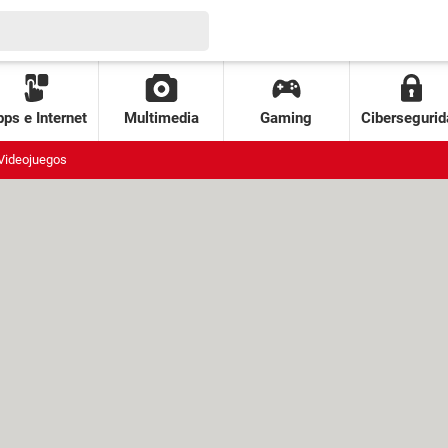
ps e Internet
Multimedia
Gaming
Cibersegurid
Videojuegos