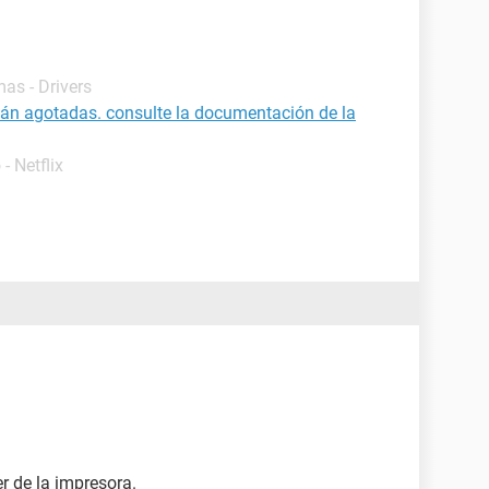
as - Drivers
stán agotadas. consulte la documentación de la
o - Netflix
er de la impresora.