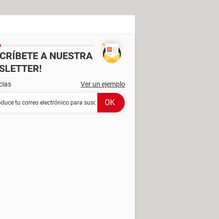
SCRÍBETE A NUESTRA
SLETTER!
cias
Ver un ejemplo