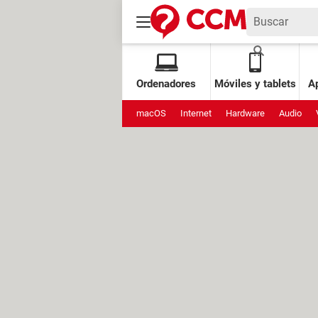
Ordenadores
Móviles y tablets
Ap
macOS
Internet
Hardware
Audio