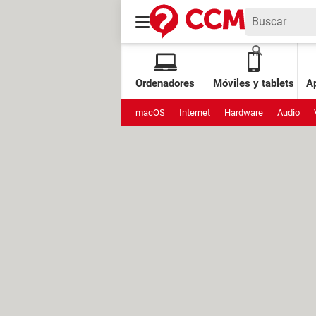
Ordenadores
Móviles y tablets
Ap
macOS
Internet
Hardware
Audio