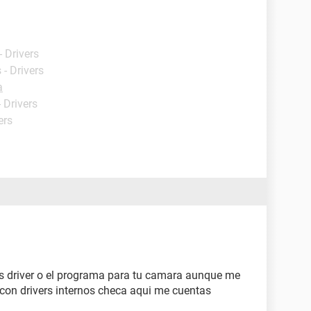
 Drivers
- Drivers
a
 Drivers
ers
os driver o el programa para tu camara aunque me
con drivers internos checa aqui me cuentas