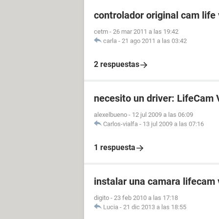
controlador original cam life
cetm
-
26 mar 2011 a las 19:42
carla
-
21 ago 2011 a las 03:42
2 respuestas
necesito un driver: LifeCam
alexelbueno
-
12 jul 2009 a las 06:09
Carlos-vialfa
-
13 jul 2009 a las 07:16
1 respuesta
instalar una camara lifecam
digito
-
23 feb 2010 a las 17:18
Lucia
-
21 dic 2013 a las 18:55