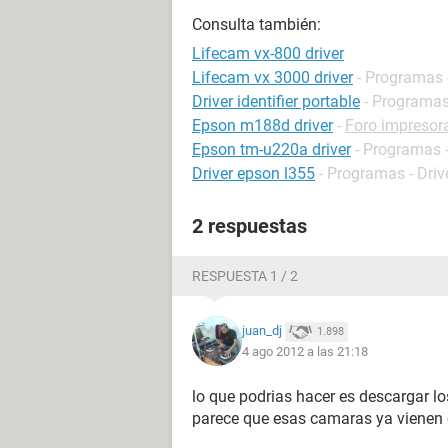
Consulta también:
Lifecam vx-800 driver
Lifecam vx 3000 driver
- Programas -
Driver identifier portable
- Programas 
Epson m188d driver
-
Foro impresor
Epson tm-u220a driver
- Programas -
Driver epson l355
- Programas - Driv
2 respuestas
RESPUESTA 1 / 2
juan_dj
1.898
4 ago 2012 a las 21:18
lo que podrias hacer es descargar l
parece que esas camaras ya vienen 