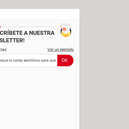
SCRÍBETE A NUESTRA
SLETTER!
cias
Ver un ejemplo