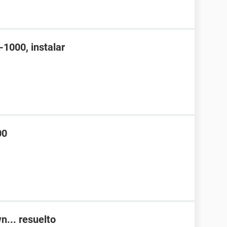
1000, instalar
00
n... resuelto