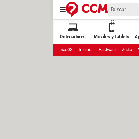
Ordenadores
Móviles y tablets
Ap
macOS
Internet
Hardware
Audio