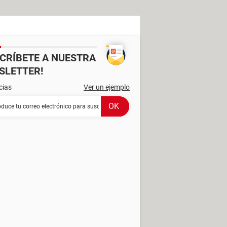
SCRÍBETE A NUESTRA
SLETTER!
cias
Ver un ejemplo