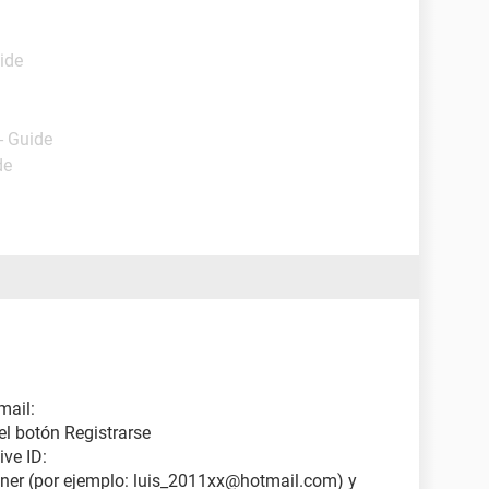
ide
- Guide
de
mail:
el botón Registrarse
ive ID:
tener (por ejemplo: luis_2011xx@hotmail.com) y