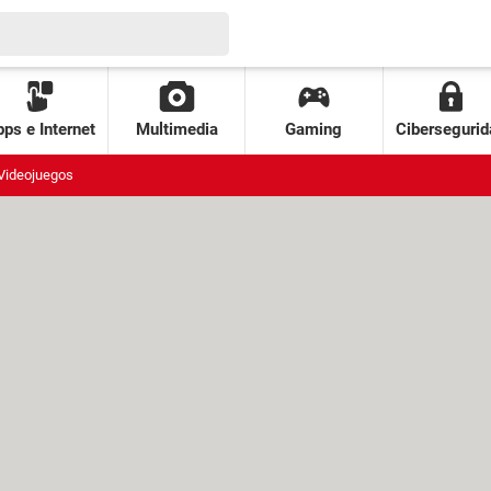
ps e Internet
Multimedia
Gaming
Cibersegurid
Videojuegos