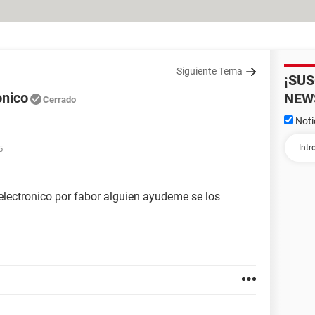
Siguiente Tema
¡SU
onico
NEW
Cerrado
Noti
5
 electronico por fabor alguien ayudeme se los