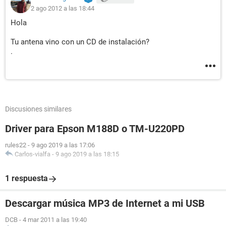
2 ago 2012 a las 18:44
Hola
Tu antena vino con un CD de instalación?
.
Discusiones similares
Driver para Epson M188D o TM-U220PD
rules22
-
9 ago 2019 a las 17:06
Carlos-vialfa
-
9 ago 2019 a las 18:15
1 respuesta
Descargar música MP3 de Internet a mi USB
DCB
-
4 mar 2011 a las 19:40