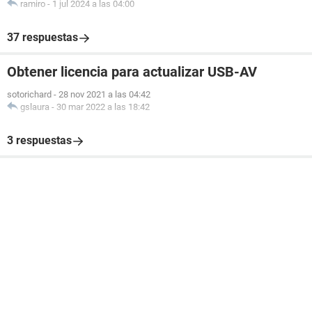
ramiro
-
1 jul 2024 a las 04:00
37 respuestas
Obtener licencia para actualizar USB-AV
sotorichard
-
28 nov 2021 a las 04:42
gslaura
-
30 mar 2022 a las 18:42
3 respuestas