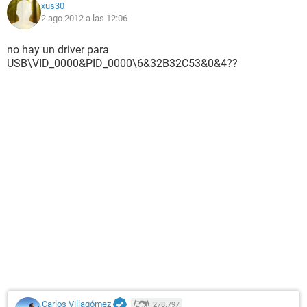
xus30
2 ago 2012 a las 12:06
no hay un driver para
USB\VID_0000&PID_0000\6&32B32C53&0&4??
Carlos Villagómez
278.797