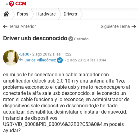
Foros
Hardware
Drivers
Tema Anterior
Siguiente Tema
Driver usb desconocido
Cerrado
xus30
- 2 ago 2012 a las 11:22
Carlos Villagómez
-
2 ago 2012 a las 18:44
en mi pc le he conectado un cable alargador con
amplificador delock usb 2.0 10m y una antena alfa 1w,el
problema es:conecto el cable usb y me lo reconoce,pero al
conectarle la alfa sale usb desconocido, si le conecto un
raton el cable funciona y lo reconoce, en administrador de
dispositivos sale dispositivo desconocido,le he dado
actualizar, deshabilitar, desinstalar e instalar de nuevo,id.
instancia de dispositivos
USB\VID_0000&PID_0000\6&32B32C53&0&4,m podeis
ayudar?