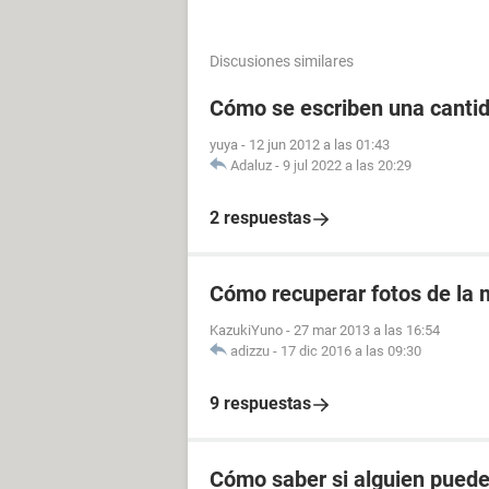
Discusiones similares
Cómo se escriben una canti
yuya
-
12 jun 2012 a las 01:43
Adaluz
-
9 jul 2022 a las 20:29
2 respuestas
Cómo recuperar fotos de la m
KazukiYuno
-
27 mar 2013 a las 16:54
adizzu
-
17 dic 2016 a las 09:30
9 respuestas
Cómo saber si alguien pued