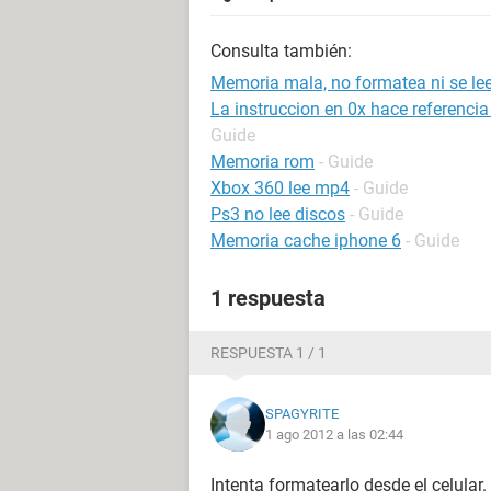
Consulta también:
Memoria mala, no formatea ni se le
La instruccion en 0x hace referenci
Guide
Memoria rom
- Guide
Xbox 360 lee mp4
- Guide
Ps3 no lee discos
- Guide
Memoria cache iphone 6
- Guide
1 respuesta
RESPUESTA 1 / 1
SPAGYRITE
1 ago 2012 a las 02:44
Intenta formatearlo desde el celular.