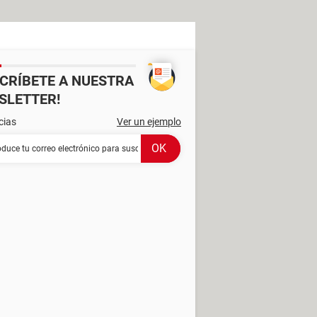
SCRÍBETE A NUESTRA
SLETTER!
cias
Ver un ejemplo