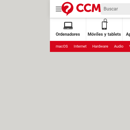
Ordenadores
Móviles y tablets
Ap
macOS
Internet
Hardware
Audio