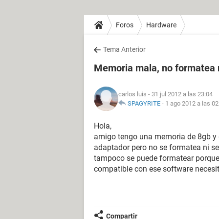
Foros
Hardware
Tema Anterior
Memoria mala, no formatea n
carlos luis
- 31 jul 2012 a las 23:04
SPAGYRITE
-
1 ago 2012 a las 02
Hola,
amigo tengo una memoria de 8gb y d
adaptador pero no se formatea ni se 
tampoco se puede formatear porque m
compatible con ese software necesit
Compartir