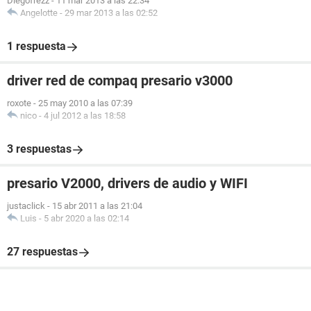
Diegofrezz
-
11 mar 2013 a las 22:34
Angelotte
-
29 mar 2013 a las 02:52
1 respuesta
driver red de compaq presario v3000
roxote
-
25 may 2010 a las 07:39
nico
-
4 jul 2012 a las 18:58
3 respuestas
presario V2000, drivers de audio y WIFI
justaclick
-
15 abr 2011 a las 21:04
Luis
-
5 abr 2020 a las 02:14
27 respuestas