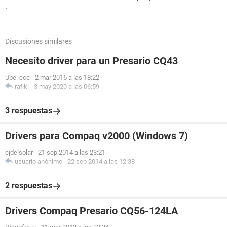
.
Discusiones similares
Necesito driver para un Presario CQ43
Ube_ece
-
2 mar 2015 a las 18:22
rafiki
-
3 may 2020 a las 06:59
3 respuestas
Drivers para Compaq v2000 (Windows 7)
cjdelsolar
-
21 sep 2014 a las 23:21
usuario anónimo
-
22 sep 2014 a las 12:38
2 respuestas
Drivers Compaq Presario CQ56-124LA