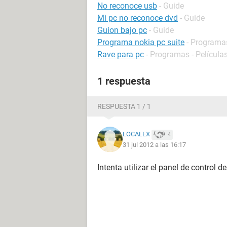
No reconoce usb
- Guide
Mi pc no reconoce dvd
- Guide
Guion bajo pc
- Guide
Programa nokia pc suite
- Programas
Rave para pc
- Programas - Películas
1 respuesta
RESPUESTA 1 / 1
LOCALEX
4
31 jul 2012 a las 16:17
Intenta utilizar el panel de control 