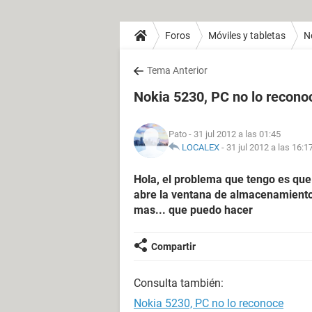
Foros
Móviles y tabletas
N
Tema Anterior
Nokia 5230, PC no lo recono
Pato
- 31 jul 2012 a las 01:45
LOCALEX
-
31 jul 2012 a las 16:1
Hola, el problema que tengo es que
abre la ventana de almacenamiento 
mas... que puedo hacer
Compartir
Consulta también:
Nokia 5230, PC no lo reconoce