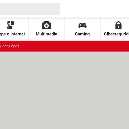
ps e Internet
Multimedia
Gaming
Cibersegurid
Videojuegos