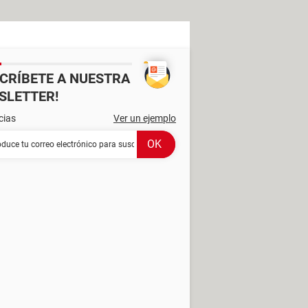
SCRÍBETE A NUESTRA
SLETTER!
cias
Ver un ejemplo