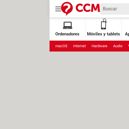
Ordenadores
Móviles y tablets
Ap
macOS
Internet
Hardware
Audio