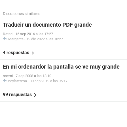
Discusiones similares
Traducir un documento PDF grande
Datari
-
15 sep 2016 a las 17:27
Margarita
-
19 dic 2022 a las 18:27
4 respuestas
En mi ordenardor la pantalla se ve muy grande
noemi
-
7 sep 2008 a las 13:10
neylateresa
-
30 sep 2019 a las 05:17
99 respuestas