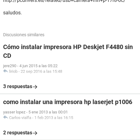
http://pcdrivers.es/related/usb+camera+mn+p-17r8-0c/
saludos.
Discusiones similares
Cómo instalar impresora HP Deskjet F4480 sin
CD
jere290
-
4 jun 2015 a las 05:22
liriob
-
22 sep 2016 a las 15:48
3 respuestas
como instalar una impresora hp laserjet p1006
yasser lopez
-
5 ene 2013 a las 00:01
Carlos-vialfa
-
1 feb 2013 a las 16:15
2 respuestas