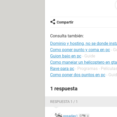
Marta
Compartir
Consulta también:
Dominio y hosting, no se donde inst
Como poner punto y coma en pc
- G
Guion bajo en pc
- Guide
Como manejar un helicoptero en gta
Rave para pc
- Programas - Películas
Como poner dos puntos en pc
- Gui
1 respuesta
RESPUESTA 1 / 1
posadas1
4