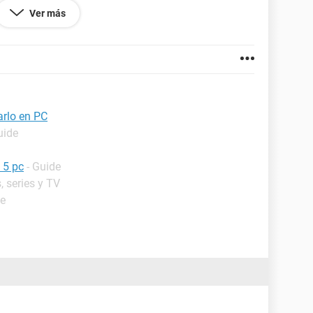
Ver más
arlo en PC
uide
 5 pc
- Guide
, series y TV
de