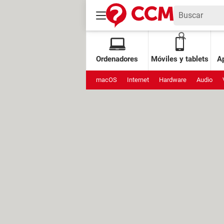
Ordenadores
Móviles y tablets
Ap
macOS
Internet
Hardware
Audio