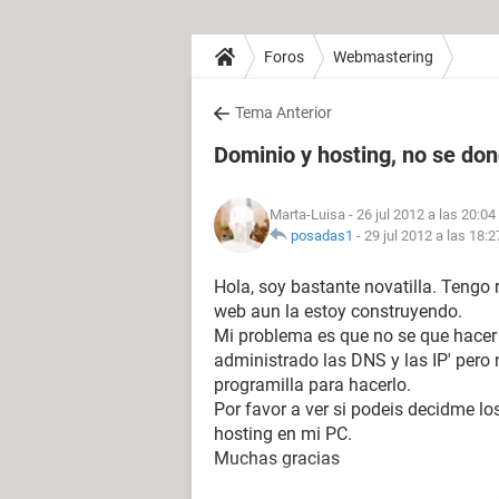
Foros
Webmastering
Tema Anterior
Dominio y hosting, no se don
Marta-Luisa
- 26 jul 2012 a las 20:04
posadas1
-
29 jul 2012 a las 18:2
Hola, soy bastante novatilla. Tengo
web aun la estoy construyendo.
Mi problema es que no se que hacer 
administrado las DNS y las IP' pero 
programilla para hacerlo.
Por favor a ver si podeis decidme lo
hosting en mi PC.
Muchas gracias