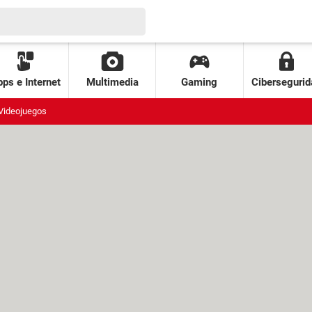
ps e Internet
Multimedia
Gaming
Cibersegurid
Videojuegos