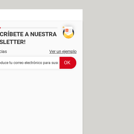
SCRÍBETE A NUESTRA
SLETTER!
cias
Ver un ejemplo