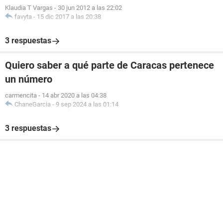
Klaudia T Vargas
-
30 jun 2012 a las 22:02
favyta
-
15 dic 2017 a las 20:38
3 respuestas
Quiero saber a qué parte de Caracas pertenece
un número
carmencita
-
14 abr 2020 a las 04:38
ChaneGarcia
-
9 sep 2024 a las 01:14
3 respuestas