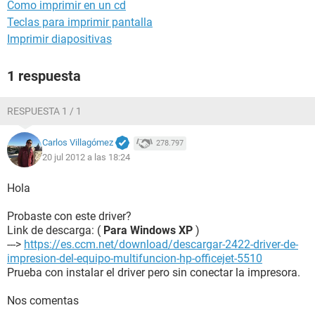
Como imprimir en un cd
Teclas para imprimir pantalla
Imprimir diapositivas
1 respuesta
RESPUESTA 1 / 1
Carlos Villagómez
278.797
20 jul 2012 a las 18:24
Hola
Probaste con este driver?
Link de descarga: (
Para Windows XP
)
--->
https://es.ccm.net/download/descargar-2422-driver-de-
impresion-del-equipo-multifuncion-hp-officejet-5510
Prueba con instalar el driver pero sin conectar la impresora.
Nos comentas
.