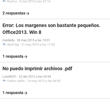
Runica
-
5 mar 2015 a las 01:16
2 respuestas
Error: Los margenes son bastante pequeños.
Office2013. Win 8
mariledy
-
28 may 2015 a las 19:01
dani10gl
-
31 may 2015 a las 11:55
1 respuesta
No puedo imprimir archivos .pdf
LuisMC01
-
22 abr 2012 a las 03:54
Carlos-vialfa
-
14 may 2013 a las 06:05
1 respuesta