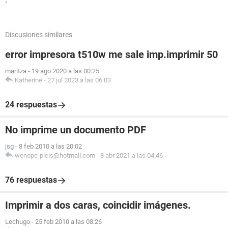
Discusiones similares
error impresora t510w me sale imp.imprimir 50
maritza
-
19 ago 2020 a las 00:25
Katherine
-
27 jul 2023 a las 06:03
24 respuestas
No imprime un documento PDF
jsg
-
8 feb 2010 a las 20:02
wenope-picis@hotmail.com
-
8 abr 2021 a las 04:46
76 respuestas
Imprimir a dos caras, coincidir imágenes.
Lechugo
-
25 feb 2010 a las 08:26