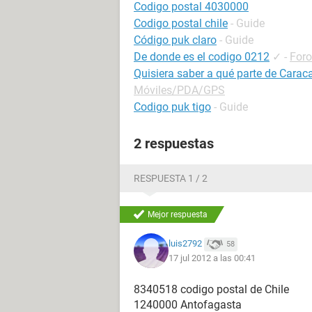
Codigo postal 4030000
Codigo postal chile
- Guide
Código puk claro
- Guide
De donde es el codigo 0212
✓
-
For
Quisiera saber a qué parte de Carac
Móviles/PDA/GPS
Codigo puk tigo
- Guide
2 respuestas
RESPUESTA 1 / 2
Mejor respuesta
luis2792
58
17 jul 2012 a las 00:41
8340518 codigo postal de Chile
1240000 Antofagasta