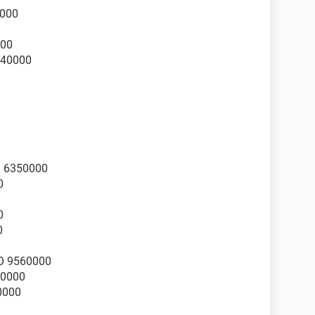
0000
000
240000
S 6350000
0
0
0
O 9560000
30000
0000