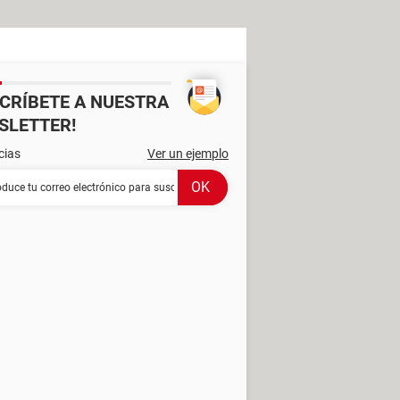
SCRÍBETE A NUESTRA
SLETTER!
cias
Ver un ejemplo