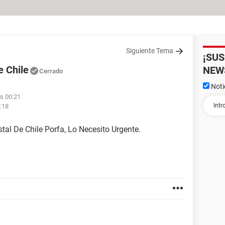
Siguiente Tema
¡SU
e Chile
NEW
Cerrado
Noti
as 00:21
:18
tal De Chile Porfa, Lo Necesito Urgente.