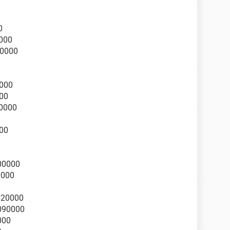
0
000
80000
0000
00
80000
00
00000
0000
820000
090000
000