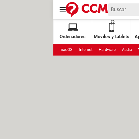
Ordenadores
Móviles y tablets
Ap
macOS
Internet
Hardware
Audio